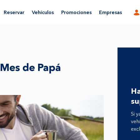
Reservar
Vehículos
Promociones
Empresas
r Mes de Papá
Ha
su
Si y
vehí
excl