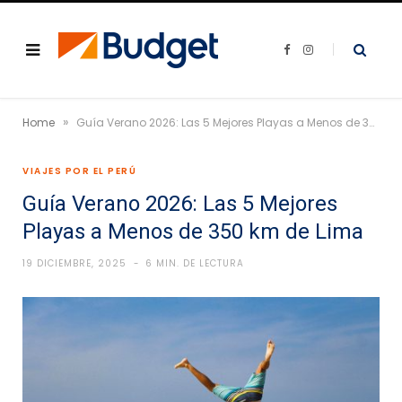
F
I
a
n
c
s
e
t
b
a
o
g
»
o
r
Home
Guía Verano 2026: Las 5 Mejores Playas a Menos de 350 km de Lima
k
a
m
VIAJES POR EL PERÚ
Guía Verano 2026: Las 5 Mejores
Playas a Menos de 350 km de Lima
19 DICIEMBRE, 2025
6 MIN. DE LECTURA