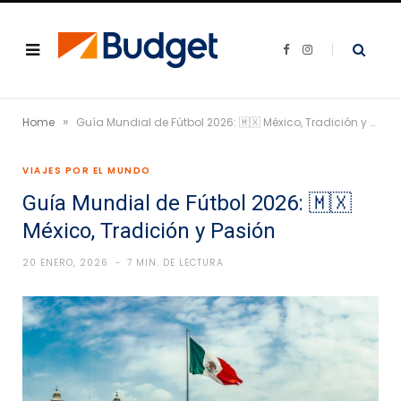
F
I
a
n
c
s
e
t
b
a
o
g
»
o
r
Home
Guía Mundial de Fútbol 2026: 🇲🇽 México, Tradición y Pasión
k
a
m
VIAJES POR EL MUNDO
Guía Mundial de Fútbol 2026: 🇲🇽
México, Tradición y Pasión
20 ENERO, 2026
7 MIN. DE LECTURA