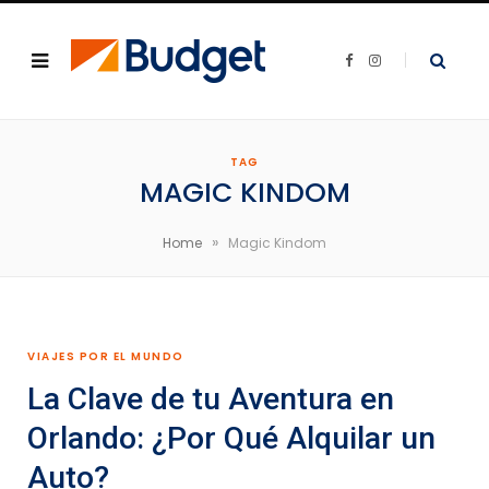
F
I
a
n
c
s
e
t
b
a
o
g
o
r
k
a
TAG
m
MAGIC KINDOM
»
Home
Magic Kindom
VIAJES POR EL MUNDO
La Clave de tu Aventura en
Orlando: ¿Por Qué Alquilar un
Auto?