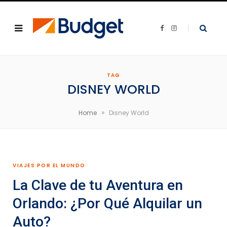
F
I
a
n
c
s
e
t
b
a
o
g
o
r
k
a
TAG
m
DISNEY WORLD
»
Home
Disney World
VIAJES POR EL MUNDO
La Clave de tu Aventura en
Orlando: ¿Por Qué Alquilar un
Auto?